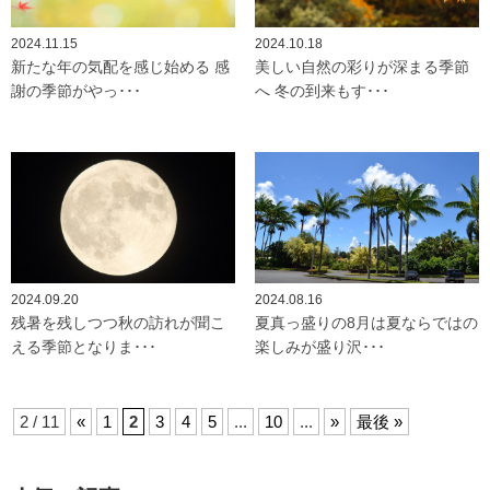
2024.11.15
2024.10.18
新たな年の気配を感じ始める 感
美しい自然の彩りが深まる季節
謝の季節がやっ･･･
へ 冬の到来もす･･･
2024.09.20
2024.08.16
残暑を残しつつ秋の訪れが聞こ
夏真っ盛りの8月は夏ならではの
える季節となりま･･･
楽しみが盛り沢･･･
2 / 11
«
1
2
3
4
5
...
10
...
»
最後 »