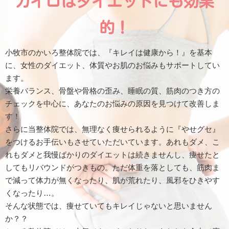
カイロはダイエットにも効果
的！
小牧市のかいろ整体院では、『キレイは健康から！』を基本
に、女性のダイエット、体質やお肌のお悩みもサポートしてい
ます。
栄養バランス、骨盤や骨格の歪み、睡眠の質、筋肉のつき方の
チェックを中心に、あなたのお悩みの原因を見つけて改善しま
す！
さらに当整体院では、無理なく痩せられるように『やせグセ』
をつけるお手伝いもさせていただいています。あれもダメ、こ
れもダメと我慢ばかりのダイエットは続きませんし、痩せたと
してもリバウンドがつきもの。ただ体重を落としても、筋肉ま
で減って体力が無くなったり、肌が荒れたり、風邪をひきやす
くなったり…。
そんな状態では、痩せていてもキレイじゃないと思いません
か？？