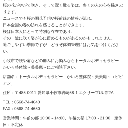
桜の花がやがて咲き、そして潔く散る姿は、多くの人の心を揺さぶ
ります。
ニュースでも桜の開花予想や桜前線の情報が流れ、
日本全国の春の訪れを感じることができます。
桜は日本人にとって特別な存在であり、
その一途に咲く姿が心に留めるものがあるのかもしれません。
過ごしやすい季節ですが、どうぞ体調管理にはお気をつけくださ
い。
小牧市で腰や肩などの痛みにお悩みならトータルボディセラピー
かいろ整体院～美美庵～にご相談下さい。
店舗名：トータルボディセラピー かいろ整体院～美美庵～（ビビ
アン）
住所：〒485-0011 愛知県小牧市岩崎58-1 エクサーブUU館2A
TEL：0568-74-4649
FAX：0568-74-4650
営業時間：午前の部 10:00～14:00、午後の部 17:00～21:00 定休
日：不定休