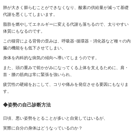
肺が大きく膨らむことができなくなり、酸素の供給量が減って基礎
代謝を悪くしてしまいます。
脂肪を燃やしてエネルギーに変える代謝も落ちるので、太りやすい
体質にもなるのです。
この猫背による背骨の歪みは、呼吸器･循環器・消化器など種々の内
臓の機能をも低下させてしまい、
身体を内科的な病気の傾向へ導いてしまうのです。
また、頭の重みで前かがみになってくる上体を支えるために、肩・
首・腰の筋肉は常に緊張を強いられ、
疲労性の硬縮をおこして、コリや痛みを発症させる要因にもなりま
す。
◆
姿勢の自己診断方法
日頃、悪い姿勢をとることが多いと自覚してはいるが、
実際に自分の身体はどうなっているのか？