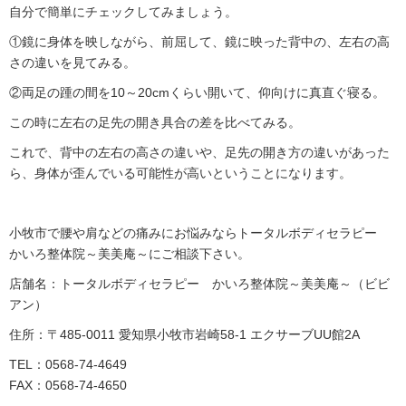
自分で簡単にチェックしてみましょう。
①鏡に身体を映しながら、前屈して、鏡に映った背中の、左右の高
さの違いを見てみる。
②両足の踵の間を10～20cmくらい開いて、仰向けに真直ぐ寝る。
この時に左右の足先の開き具合の差を比べてみる。
これで、背中の左右の高さの違いや、足先の開き方の違いがあった
ら、身体が歪んでいる可能性が高いということになります。
小牧市で腰や肩などの痛みにお悩みならトータルボディセラピー
かいろ整体院～美美庵～にご相談下さい。
店舗名：トータルボディセラピー かいろ整体院～美美庵～（ビビ
アン）
住所：〒485-0011 愛知県小牧市岩崎58-1 エクサーブUU館2A
TEL：0568-74-4649
FAX：0568-74-4650