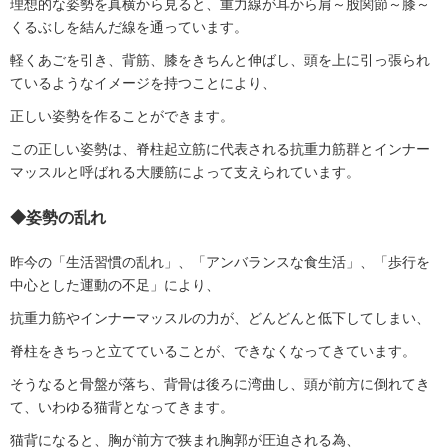
理想的な姿勢を真横から見ると、重力線が耳から肩～股関節～膝～
くるぶしを結んだ線を通っています。
軽くあごを引き、背筋、膝をきちんと伸ばし、頭を上に引っ張られ
ているようなイメージを持つことにより、
正しい姿勢を作ることができます。
この正しい姿勢は、脊柱起立筋に代表される抗重力筋群とインナー
マッスルと呼ばれる大腰筋によって支えられています。
◆
姿勢の乱れ
昨今の「生活習慣の乱れ」、「アンバランスな食生活」、「歩行を
中心とした運動の不足」により、
抗重力筋やインナーマッスルの力が、どんどんと低下してしまい、
脊柱をきちっと立てていることが、できなくなってきています。
そうなると骨盤が落ち、背骨は後ろに湾曲し、頭が前方に倒れてき
て、いわゆる猫背となってきます。
猫背になると、胸が前方で狭まれ胸郭が圧迫される為、