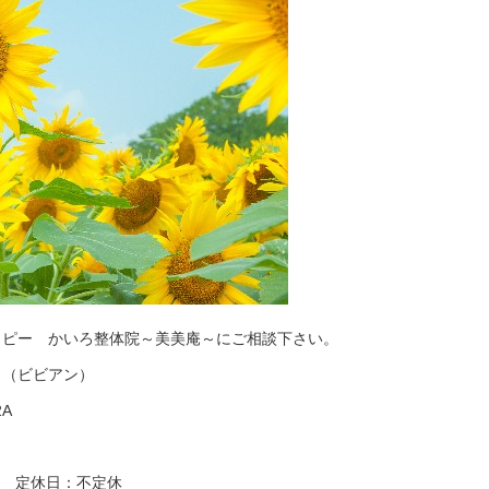
ラピー かいろ整体院～美美庵～にご相談下さい。
～（ビビアン）
2A
:00 定休日：不定休