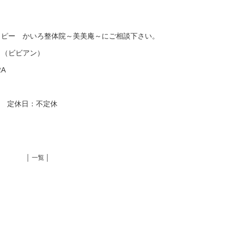
ラピー かいろ整体院～美美庵～にご相談下さい。
～（ビビアン）
2A
:00 定休日：不定休
│ 一覧 │