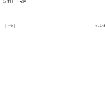
:00 定休日：不定休
│ 一覧 │
次の記