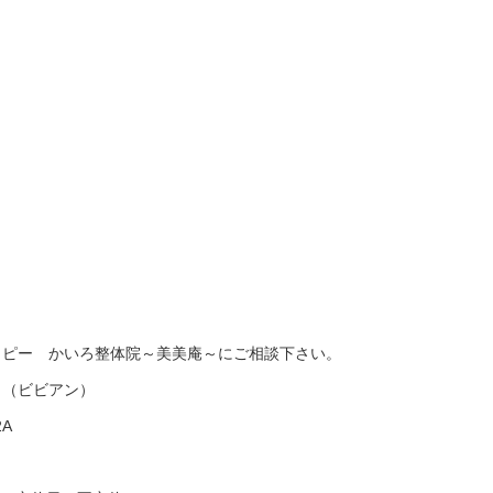
ラピー かいろ整体院～美美庵～にご相談下さい。
～（ビビアン）
2A