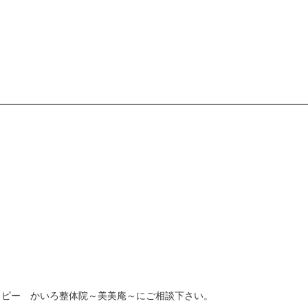
ラピー かいろ整体院～美美庵～にご相談下さい。