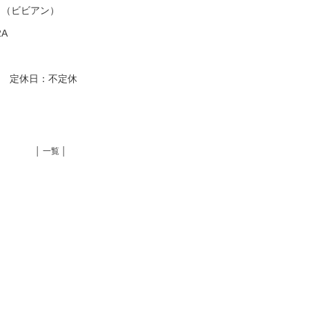
～（ビビアン）
2A
:00 定休日：不定休
│ 一覧 │