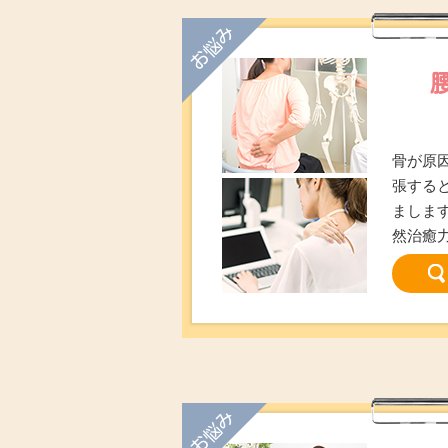
お悩み
骨が原
張する
ましま
然治癒
お悩み