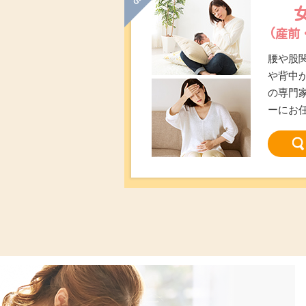
(産前
腰や股
や背中
の専門
ーにお