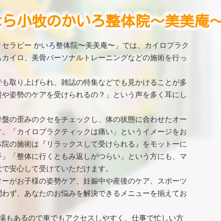
なら小牧のかいろ整体院〜美美庵
セラピー かいろ整体院〜美美庵〜」では、カイロプラク
もカイロ、美骨パーソナルトレーニングなどの施術を行っ
でも取り上げられ、雑誌の特集などでも見かけることが多
盤や姿勢のケアを受けられるの？」という声を多く耳にし
骨盤の歪みのクセをチェックし、体の状態に合わせたオー
す。「カイロプラクティックは痛い」というイメージをお
体院の施術は『リラックスして受けられる』をモットーに
手」「整体に行くともみ返しがつらい」という方にも、マ
覚で安心して受けていただけます。
ターがお子様の姿勢ケア、妊娠中や産後のケア、スポーツ
問わず、あなたのお悩みを解決できるメニューを揃えてお
車場もあるので車でもアクセスしやすく、仕事で忙しい方