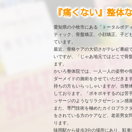
『痛くない』整体
愛知県の小牧市にある「トータルボディ
ティック、骨盤矯正、小顔矯正、子ど
ています。
最近、骨格ケアの大切さがテレビ番組
いですが、「じゃあ地元ではどこで骨
ます。
かいろ整体院では、一人一人の姿勢や
ダーメイドの施術をさせていただきま
持ちの方もいらっしゃいますが、当整
しております。「ボキボキするのは苦
ッサージのようなリラクゼーション感
また、専門技術を極めたカイロプラク
をされている方のケアなど、老若男女
ります。
味岡駅から徒歩3分の場所にあり、駐